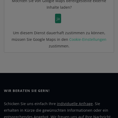
Möchten Sie von
Google Maps
bereitgestellte externe
Inhalte laden?
Ja
Um diesem Dienst dauerhaft zustimmen zu können,
müssen Sie
Google Maps
in den
Cookie-Einstellungen
zustimmen.
WIR BERATEN SIE GERN!
Schicken Sie uns einfach Ihre
individuelle Anfrage
. Sie
erhalten in Kürze die gewünschten Informationen oder ein
entsprechendes Angebot. Wir freuen uns auf Ihre Nachricht.