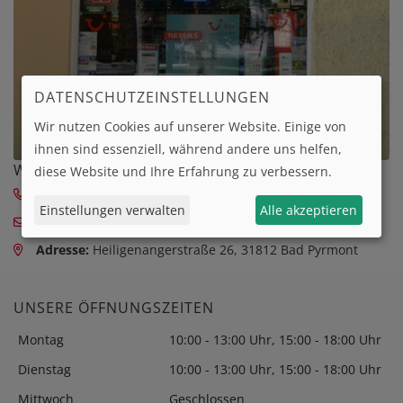
DATENSCHUTZEINSTELLUNGEN
Wir nutzen Cookies auf unserer Website. Einige von
ihnen sind essenziell, während andere uns helfen,
WIR SIND GERNE FÜR SIE DA:
diese Website und Ihre Erfahrung zu verbessern.
Telefon:
05281 5048
Einstellungen verwalten
Alle akzeptieren
E-Mail:
Verkauf@reise-froehlich.de
Adresse:
Heiligenangerstraße 26, 31812 Bad Pyrmont
UNSERE ÖFFNUNGSZEITEN
Montag
10:00 - 13:00 Uhr, 15:00 - 18:00 Uhr
Dienstag
10:00 - 13:00 Uhr, 15:00 - 18:00 Uhr
Mittwoch
Geschlossen